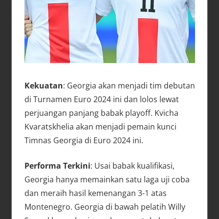
Kekuatan
: Georgia akan menjadi tim debutan
di Turnamen Euro 2024 ini dan lolos lewat
perjuangan panjang babak playoff. Kvicha
Kvaratskhelia akan menjadi pemain kunci
Timnas Georgia di Euro 2024 ini.
Performa Terkini
: Usai babak kualifikasi,
Georgia hanya memainkan satu laga uji coba
dan meraih hasil kemenangan 3-1 atas
Montenegro. Georgia di bawah pelatih Willy