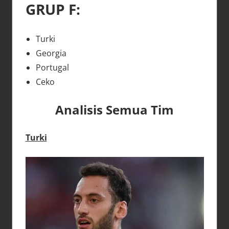
GRUP F:
Turki
Georgia
Portugal
Ceko
Analisis Semua Tim
Turki