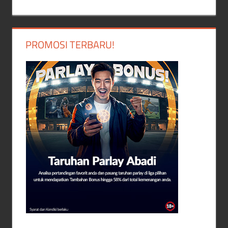
PROMOSI TERBARU!