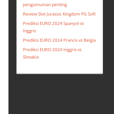
pengumuman penting
Review Slot Jurassic Kingdom PG Soft
Prediksi EURO 2024 Spanyol vs
Inggris
Prediksi EURO 2024 Prancis vs Belgia
Prediksi EURO 2024 Inggris vs
Slovakia