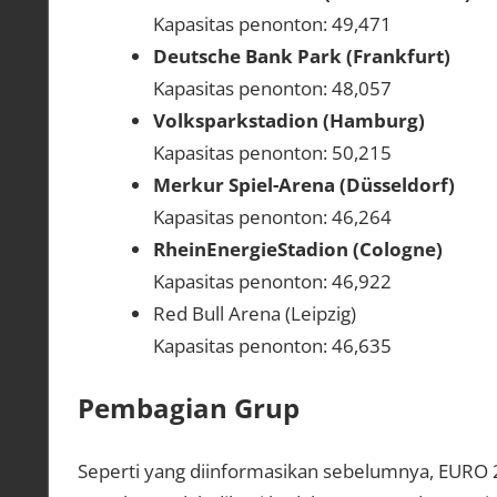
Kapasitas penonton: 49,471
Deutsche Bank Park (Frankfurt)
Kapasitas penonton: 48,057
Volksparkstadion (Hamburg)
Kapasitas penonton: 50,215
Merkur Spiel-Arena (Düsseldorf)
Kapasitas penonton: 46,264
RheinEnergieStadion (Cologne)
Kapasitas penonton: 46,922
Red Bull Arena (Leipzig)
Kapasitas penonton: 46,635
Pembagian Grup
Seperti yang diinformasikan sebelumnya, EURO 2