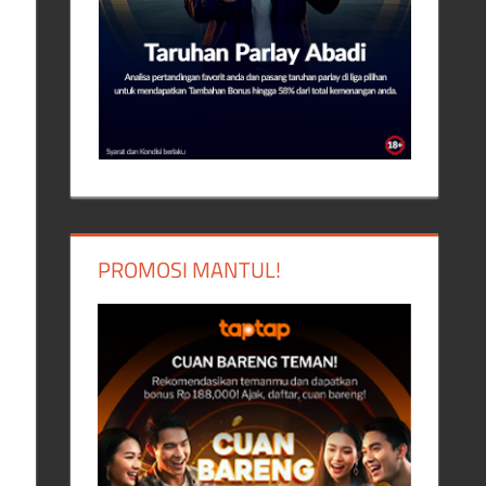
PROMOSI MANTUL!