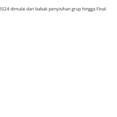
024 dimulai dari babak penyisihan grup hingga Final.