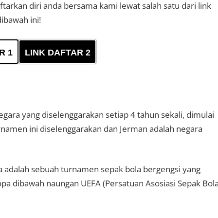
rkan diri anda bersama kami lewat salah satu dari link
dibawah ini!
R 1
LINK DAFTAR 2
ara yang diselenggarakan setiap 4 tahun sekali, dimulai
 turnamen ini diselenggarakan dan Jerman adalah negara
a adalah sebuah turnamen sepak bola bergengsi yang
ropa dibawah naungan UEFA (Persatuan Asosiasi Sepak Bol