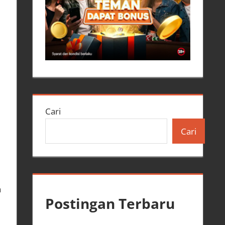
Cari
Cari
a
Postingan Terbaru