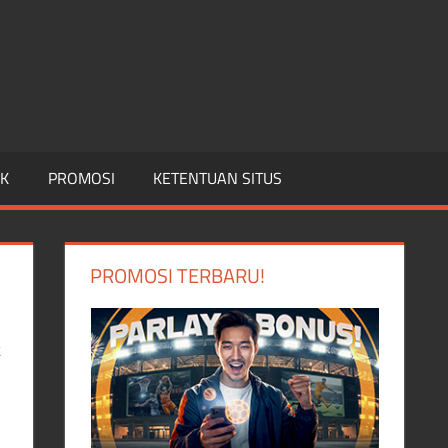
K
PROMOSI
KETENTUAN SITUS
PROMOSI TERBARU!
k