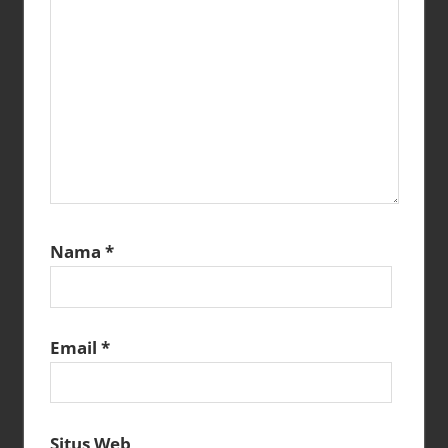
Nama
*
Email
*
Situs Web