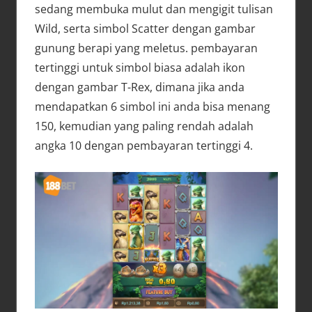
sedang membuka mulut dan mengigit tulisan
Wild, serta simbol Scatter dengan gambar
gunung berapi yang meletus. pembayaran
tertinggi untuk simbol biasa adalah ikon
dengan gambar T-Rex, dimana jika anda
mendapatkan 6 simbol ini anda bisa menang
150, kemudian yang paling rendah adalah
angka 10 dengan pembayaran tertinggi 4.