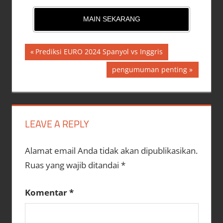
MAIN SEKARANG
Navigasi
Previous
Prediksi EURO 2024 Spanyol vs Inggris
Post:
pos
Next
pengumuman penting
Post:
LEAVE A REPLY
Alamat email Anda tidak akan dipublikasikan.
Ruas yang wajib ditandai
*
Komentar
*