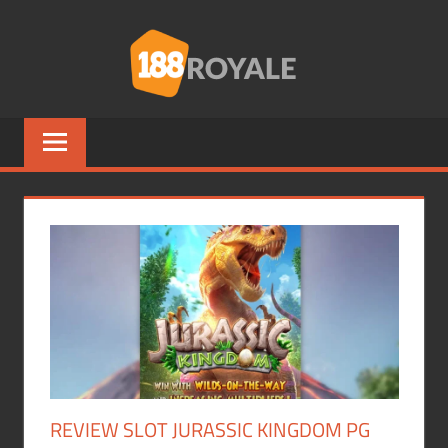
Skip
188BET
to
content
REVIEW SLOT JURASSIC KINGDOM PG