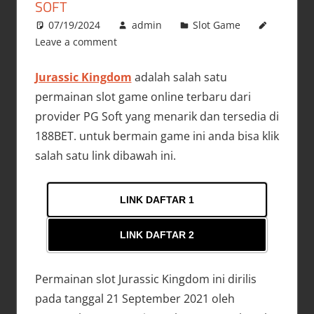
SOFT
07/19/2024
admin
Slot Game
Leave a comment
Jurassic Kingdom
adalah salah satu
permainan slot game online terbaru dari
provider PG Soft yang menarik dan tersedia di
188BET. untuk bermain game ini anda bisa klik
salah satu link dibawah ini.
LINK DAFTAR 1
LINK DAFTAR 2
Permainan slot Jurassic Kingdom ini dirilis
pada tanggal 21 September 2021 oleh