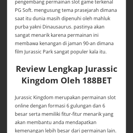
pengembang permainan slot game terkenal
PG Soft. mengusung tema prasejarah dimana
saat itu dunia masih dipenuhi oleh mahluk
purba yakni Dinausaurus. pastinya akan
sangat menarik karena permainan ini
membawa kenangan di jaman 90-an dimana
film Jurassic Park sangat populer kala itu.
Review Lengkap Jurassic
Kingdom Oleh 188BET
Jurassic Kingdom merupakan permainan slot
online dengan formasi 6 gulungan dan 6
besar serta memiliki fitur-fitur menarik yang
akan membantu anda mendapatkan
kemenangan lebih besar dari permainan lain.