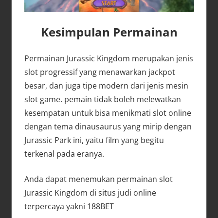
Kesimpulan Permainan
Permainan Jurassic Kingdom merupakan jenis
slot progressif yang menawarkan jackpot
besar, dan juga tipe modern dari jenis mesin
slot game. pemain tidak boleh melewatkan
kesempatan untuk bisa menikmati slot online
dengan tema dinausaurus yang mirip dengan
Jurassic Park ini, yaitu film yang begitu
terkenal pada eranya.
Anda dapat menemukan permainan slot
Jurassic Kingdom di situs judi online
terpercaya yakni 188BET