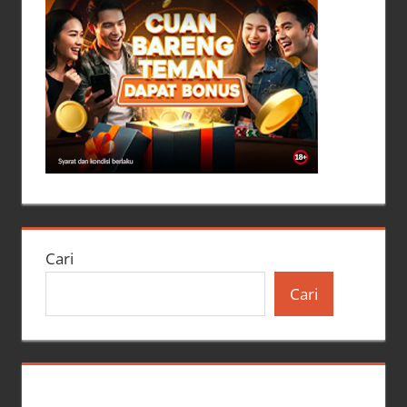
Cari
Cari