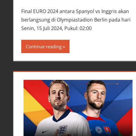
Final EURO 2024 antara Spanyol vs Inggris akan
berlangsung di Olympiastadion Berlin pada hari
Senin, 15 Juli 2024, Pukul: 02:00
Continue reading