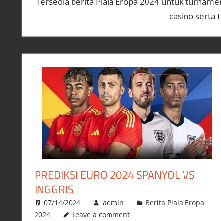
Tersedia berita Piala Eropa 2024 untuk turname
casino serta 
PREDIKSI EURO 2024 SPANYOL VS
INGGRIS
07/14/2024
admin
Berita Piala Eropa
2024
Leave a comment