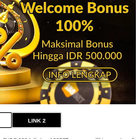
LINK 2