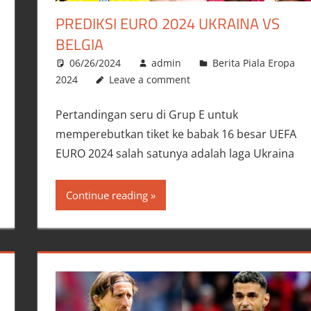
PREDIKSI EURO 2024 UKRAINA VS
BELGIA
06/26/2024
admin
Berita Piala Eropa
2024
Leave a comment
Pertandingan seru di Grup E untuk
memperebutkan tiket ke babak 16 besar UEFA
EURO 2024 salah satunya adalah laga Ukraina
Continue reading