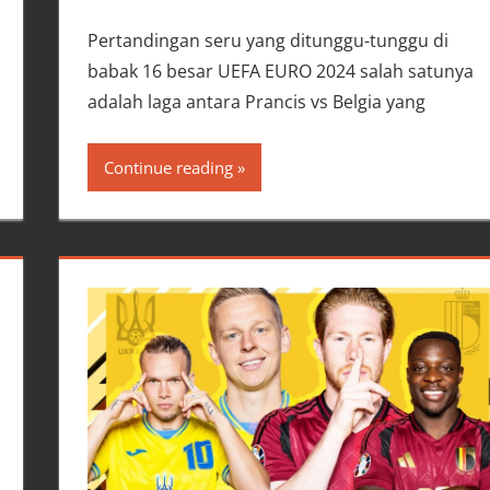
Pertandingan seru yang ditunggu-tunggu di
babak 16 besar UEFA EURO 2024 salah satunya
adalah laga antara Prancis vs Belgia yang
Continue reading