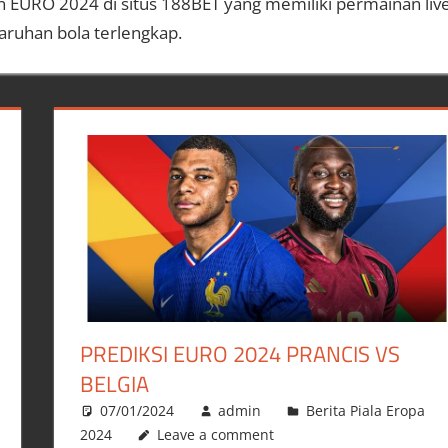
n EURO 2024 di situs 188BET yang memiliki permainan liv
taruhan bola terlengkap.
PREDIKSI EURO 2024 PRANCIS VS
BELGIA
07/01/2024
admin
Berita Piala Eropa
2024
Leave a comment